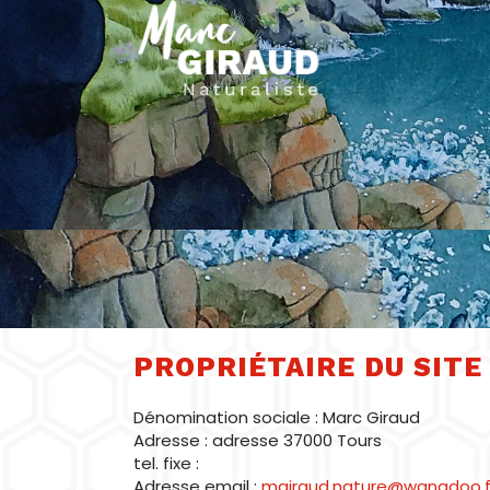
PROPRIÉTAIRE DU SITE 
Dénomination sociale : Marc Giraud
Adresse : adresse 37000 Tours
tel. fixe :
Adresse email :
mgiraud.nature@wanadoo.f