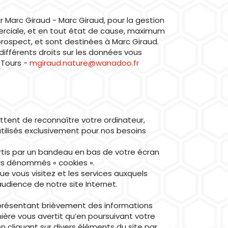
ar Marc Giraud - Marc Giraud, pour la gestion
erciale, et en tout état de cause, maximum
rospect, et sont destinées à Marc Giraud.
fférents droits sur les données vous
 Tours -
mgiraud.nature@wanadoo.fr
ettent de reconnaître votre ordinateur,
utilisés exclusivement pour nos besoins
rtis par un bandeau en bas de votre écran
ers dénommés « cookies ».
e vous visitez et les services auxquels
udience de notre site Internet.
 présentant brièvement des informations
ière vous avertit qu’en poursuivant votre
 cliquant sur divers éléments du site par