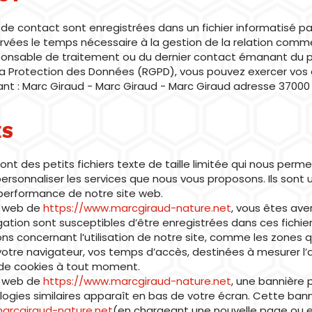
re de contact sont enregistrées dans un fichier informatisé p
rvées le temps nécessaire à la gestion de la relation comm
sponsable de traitement ou du dernier contact émanant du p
Protection des Données (RGPD), vous pouvez exercer vos di
tant : Marc Giraud - Marc Giraud - Marc Giraud adresse 37000
ES
nt des petits fichiers texte de taille limitée qui nous perm
personnaliser les services que nous vous proposons. Ils sont 
la performance de notre site web.
te web de
https://www.marcgiraud-nature.net
, vous êtes ave
gation sont susceptibles d’être enregistrées dans ces fichi
 concernant l’utilisation de notre site, comme les zones qu
votre navigateur, vos temps d’accès, destinées à mesurer l’a
 de cookies à tout moment.
te web de
https://www.marcgiraud-nature.net
, une bannière
ogies similaires apparaît en bas de votre écran. Cette bann
arcgiraud-nature.net
(en chargeant une nouvelle page ou en